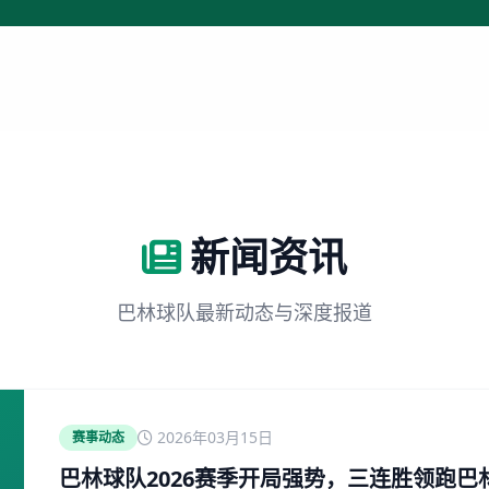
新闻资讯
巴林球队最新动态与深度报道
2026年03月15日
赛事动态
巴林球队2026赛季开局强势，三连胜领跑巴