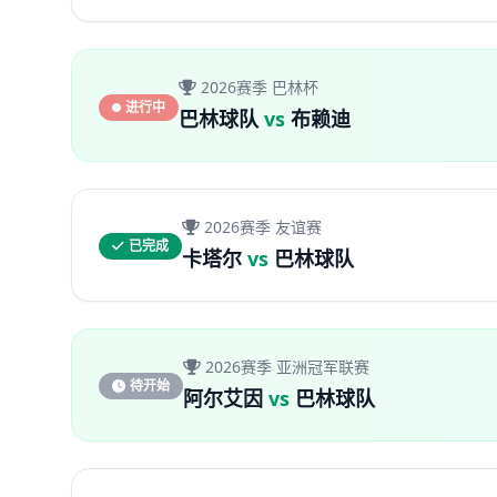
2026赛季 巴林杯
进行中
巴林球队
vs
布赖迪
2026赛季 友谊赛
已完成
卡塔尔
vs
巴林球队
2026赛季 亚洲冠军联赛
待开始
阿尔艾因
vs
巴林球队