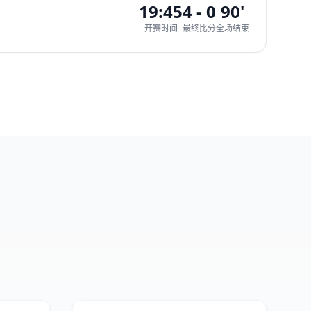
19:45
4 - 0
90'
开赛时间
最终比分
全场结束
务